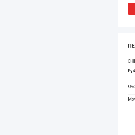
ΠΕ
CHI
Εγ
Ονο
Μο