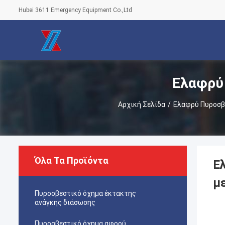
Hubei 3611 Emergency Equipment Co.,Ltd
Ελαφρύ
Αρχική Σελίδα
/
Ελαφρύ Πυροσβ
Όλα Τα Προϊόντα
Ε
μ
Πυροσβεστικό όχημα έκτακτης
ανάγκης διάσωσης
Πυροσβεστικό όχημα αφρού