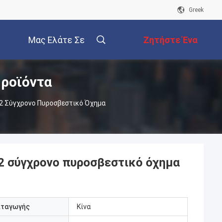
Greek
Μας Ελάτε Σε
Ζητήστε Ένα
ροϊόντα
Επαφή Με
Απόσπασμα
2 Σύγχρονο Πυροσβεστικό Όχημα
2 σύγχρονο πυροσβεστικό όχημα
αταγωγής
Κίνα