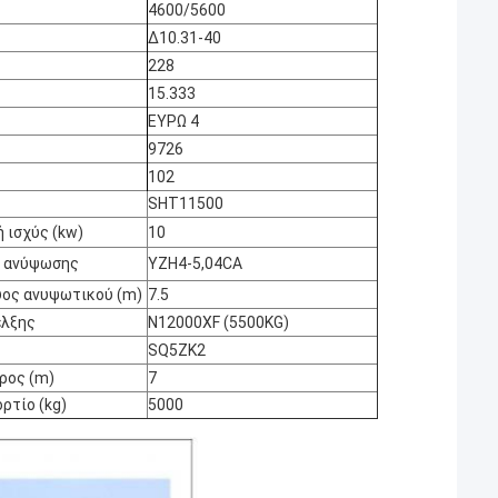
4600/5600
Δ10.31-40
228
15.333
ΕΥΡΩ 4
9726
102
SHT11500
 ισχύς (kw)
10
 ανύψωσης
YZH4-5,04CA
ψος ανυψωτικού (m)
7.5
έλξης
N12000XF (5500KG)
SQ5ZK2
ρος (m)
7
ρτίο (kg)
5000