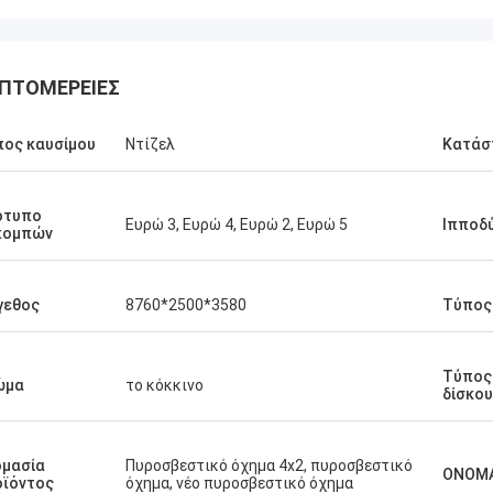
ΠΤΟΜΈΡΕΙΕΣ
ος καυσίμου
Ντίζελ
Κατάσ
ότυπο
Ευρώ 3, Ευρώ 4, Ευρώ 2, Ευρώ 5
Ιπποδ
πομπών
γεθος
8760*2500*3580
Τύπος
Τύπος
ώμα
το κόκκινο
δίσκου
ομασία
Πυροσβεστικό όχημα 4x2, πυροσβεστικό
ΟΝΟΜ
οϊόντος
όχημα, νέο πυροσβεστικό όχημα