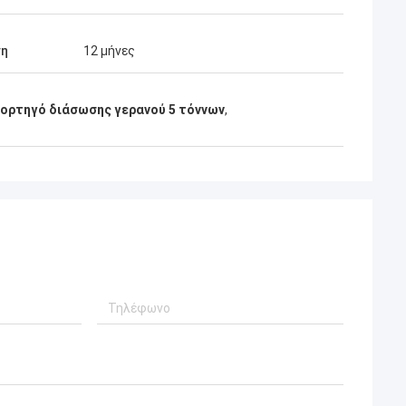
ση
12 μήνες
ορτηγό διάσωσης γερανού 5 τόννων
,