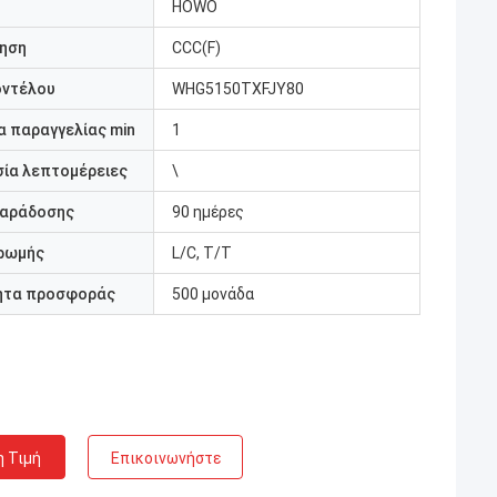
HOWO
ηση
CCC(F)
οντέλου
WHG5150TXFJY80
 παραγγελίας min
1
ία λεπτομέρειες
\
παράδοσης
90 ημέρες
ρωμής
L/C, T/T
ητα προσφοράς
500 μονάδα
η Τιμή
Επικοινωνήστε