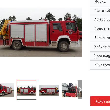
Μάρκα
Πιστοποί
Αριθμό μ
Ποσότητα
Συσκευασ
Χρόνος 
Όροι πλη
Δυνατότ
Καλύτερ