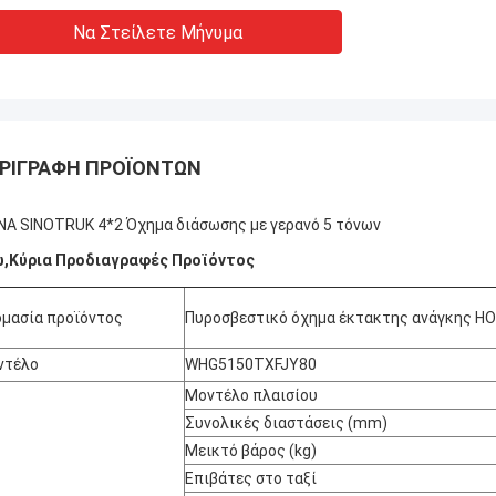
Να Στείλετε Μήνυμα
ΡΙΓΡΑΦΉ ΠΡΟΪΌΝΤΩΝ
NA SINOTRUK 4*2 Όχημα διάσωσης με γερανό 5 τόνων
ώ
,
Κύρια Προδιαγραφές Προϊόντος
μασία προϊόντος
Πυροσβεστικό όχημα έκτακτης ανάγκης H
ντέλο
WHG5150TXFJY80
Μοντέλο πλαισίου
Συνολικές διαστάσεις (mm)
Μεικτό βάρος (kg)
Επιβάτες στο ταξί