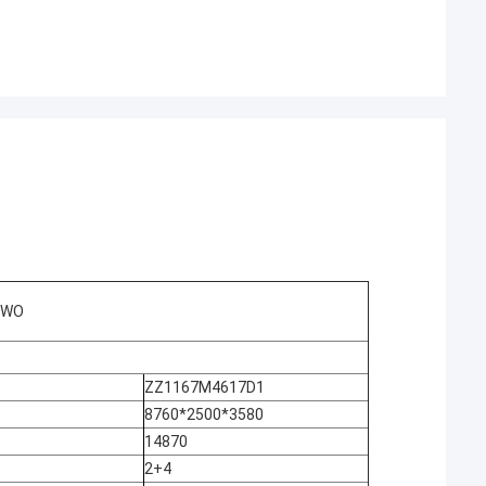
OWO
ZZ1167M4617D1
8760*2500*3580
14870
2+4