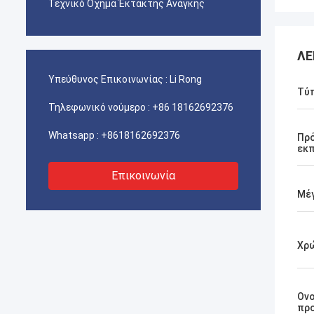
Τεχνικό Όχημα Έκτακτης Ανάγκης
ΛΕ
Υπεύθυνος Επικοινωνίας :
Li Rong
Τύπ
Τηλεφωνικό νούμερο :
+86 18162692376
Whatsapp :
+8618162692376
Πρ
εκ
Επικοινωνία
Μέ
Χρ
Ον
πρ