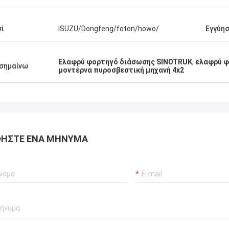
ί
ISUZU/Dongfeng/foton/howo/
Εγγύη
Ελαφρύ φορτηγό διάσωσης SINOTRUK
,
ελαφρύ φ
σημαίνω
μοντέρνα πυροσβεστική μηχανή 4x2
ΉΣΤΕ ΈΝΑ ΜΉΝΥΜΑ