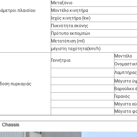
Μεταξόνιο
άμετροι πλαισίου
Μοντέλο κινητήρα
Ισχύς κινητήρα (kw)
Πυκνότητα σκόνης
Πρότυπο εκπομπών
Μετατόπιση (ml)
μέγιστη ταχύτητα
(
km/h
)
Μοντέλο
Γεννήτρια
Ονομαστική
Λαμπτήρας
Μέγιστο ύ
δοση πυρκαγιάς
Βαρούλκο 
Γερανός
Μέγιστο εύ
Μέγιστο φο