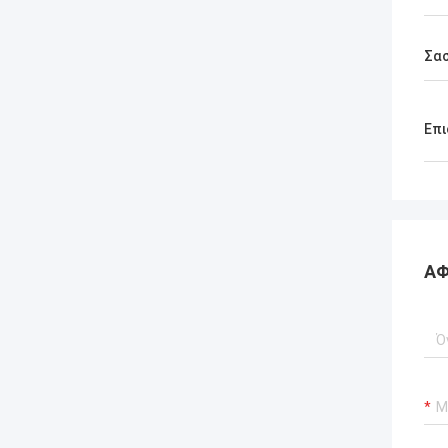
Σασ
Επι
ΑΦ