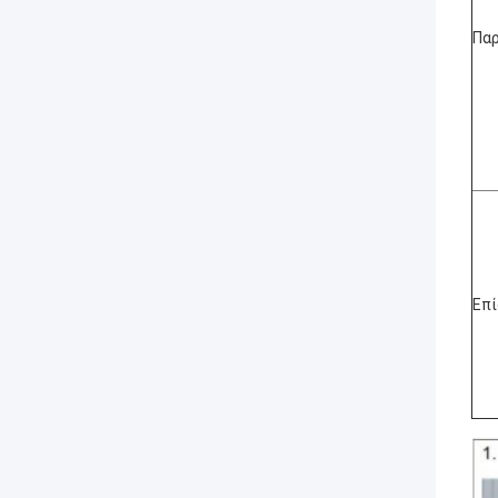
Παρ
Επί