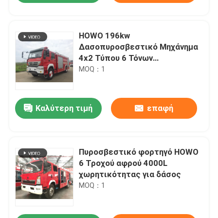
HOWO 196kw
Δασοπυροσβεστικό Μηχάνημα
4x2 Τύπου 6 Τόνων
Χωρητικότητα Αφρού με Διπλή
MOQ：1
καμπίνα
Καλύτερη τιμή
επαφή
Πυροσβεστικό φορτηγό HOWO
6 Τροχού αφρού 4000L
χωρητικότητας για δάσος
MOQ：1