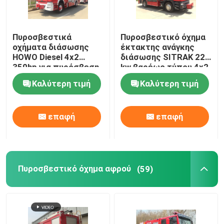
Μπουλντόζα τύπου ερπυστριοφόρου
Πυροσβεστικά
Πυροσβεστικό όχημα
οχήματα διάσωσης
έκτακτης ανάγκης
Τεχνικό Όχημα Έκτακτης Ανάγκης
HOWO Diesel 4x2
διάσωσης SITRAK 228
350hp για πυρόσβεση
kw βαρέως τύπου 4x2
Diesel
Καλύτερη τιμή
Καλύτερη τιμή
επαφή
επαφή
Πυροσβεστικό όχημα αφρού
(59)