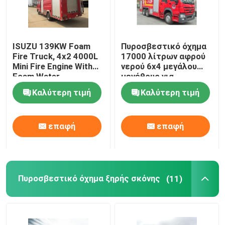
ISUZU 139KW Foam
Πυροσβεστικό όχημα
Fire Truck, 4x2 4000L
17000 λίτρων αφρού
Mini Fire Engine With
νερού 6x4 μεγάλου
Foam Water
μεγέθους για
πυροσβεστική
Καλύτερη τιμή
Καλύτερη τιμή
διάσωση
επαφή
επαφή
Πυροσβεστικό όχημα ξηρής σκόνης
(11)