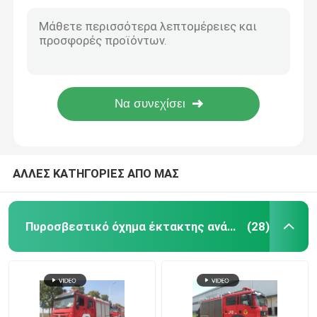
SINOTRUK 336KW Water Rescue Fire Truck 6x4 With 10t Water 2t Foam Capacity
SINOTRUK 18 μέτρων Water Tower Fire Truck 460HP 10 Wheel Heavy Duty
Πυροσβεστικό όχημα Water Tower
Πυροσβεστικό όχημα HOWO 336KW Water Tower 10 τροχοφόρο με χωρητικότητα νερού 10000L
Πυροσβεστική μηχανή νερού 18 μέτρων, Βαρύ όχημα διάσωσης 6x4 336KW με χωρητικότητα νερού 10000L
Πυροσβεστικό όχημα δεξαμενής νερού
HOWO 460hp Πυροσβεστικό Υδροφόρο όχημα με τηλεσκοπικό μπούμα 18 μέτρων
460hp 10 Wheeled Hydraulic Fire Truck , 18M Hydraulic Telescopic Water Rescue Fire Truck
Πυροσβεστικό όχημα αερίου RC
Πυροσβεστικό όχημα βαρέως τύπου
ΑΛΛΕΣ ΚΑΤΗΓΟΡΙΕΣ ΑΠΟ ΜΑΣ
Ελαφρύ πυροσβεστικό όχημα διάσωσης
Πυροσβεστικό όχημα έκτακτης ανάγκης διάσωσης
(28)
Δασοπυροσβεστικό όχημα
Ασθενοφόρο Πρώτων Βοηθειών