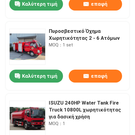
Καλύτερη τιμή
επαφή
Πυροσβεστικό Όχημα
Χωρητικότητας 2 - 6 Ατόμων
MOQ：1 set
Καλύτερη τιμή
επαφή
Σπίτι
ISUZU 240HP Water Tank Fire
Truck 10800L χωρητικότητας
Προϊόντα
για δασική χρήση
MOQ：1
Περίπου εμείς