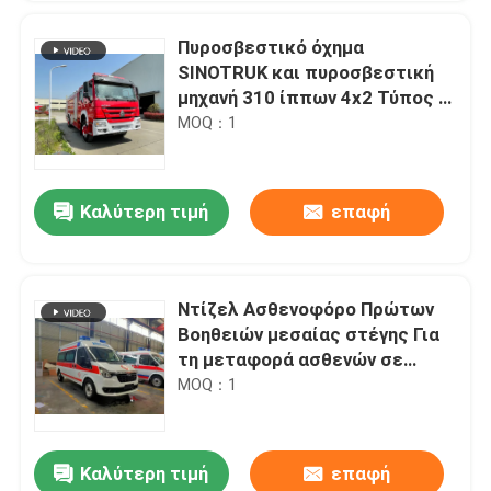
Πυροσβεστικό όχημα
SINOTRUK και πυροσβεστική
μηχανή 310 ίππων 4x2 Τύπος 8
Τόνων Χωρητικότητα αφρού
MOQ：1
Καλύτερη τιμή
επαφή
Ντίζελ Ασθενοφόρο Πρώτων
Βοηθειών μεσαίας στέγης Για
τη μεταφορά ασθενών σε
νοσοκομείο
MOQ：1
Καλύτερη τιμή
επαφή