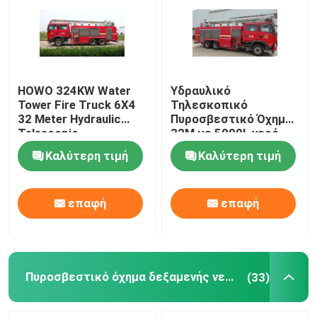
HOWO 324KW Water
Υδραυλικό
Tower Fire Truck 6X4
Τηλεσκοπικό
32 Meter Hydraulic
Πυροσβεστικό Όχημα
Telescopic
32M με 5000L νερό
2000L χωρητικότητα
Καλύτερη τιμή
Καλύτερη τιμή
αφρού
επαφή
επαφή
Πυροσβεστικό όχημα δεξαμενής νερού
(33)