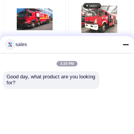
Πυροσβεστικό όχημα
HOWO Red Color Tank
sales
δεξαμενής νερού 339
Water Fire Truck
kw 25 τόνων για
4000L χωρητικότητας
διάσωση έκτακτης
για οδικό ψεκασμό
3:20 PM
ανάγκης πυρόσβεσης
πολλαπλών χρήσεων
Καλύτερη τιμή
Καλύτερη τιμή
Good day, what product are you looking 
for?
επαφή
επαφή
Δείτε περισσότερων