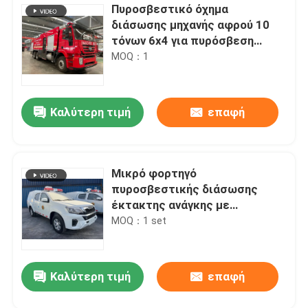
Πυροσβεστικό όχημα
διάσωσης μηχανής αφρού 10
τόνων 6x4 για πυρόσβεση
έκτακτης ανάγκης
MOQ：1
Καλύτερη τιμή
επαφή
Μικρό φορτηγό
πυροσβεστικής διάσωσης
έκτακτης ανάγκης με
χωρητικότητα καμπίνας 2-6
MOQ：1 set
και δυνατότητες πυρόσβεσης
Καλύτερη τιμή
επαφή