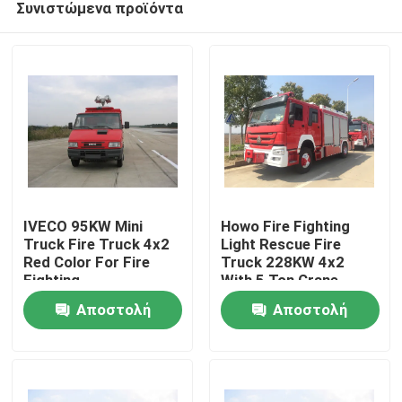
Συνιστώμενα προϊόντα
IVECO 95KW Mini
Howo Fire Fighting
Truck Fire Truck 4x2
Light Rescue Fire
Red Color For Fire
Truck 228KW 4x2
Fighting
With 5 Ton Crane
Σπίτι
Αποστολή
Αποστολή
Προϊόντα
ερώτησης
ερώτησης
Περίπου εμείς