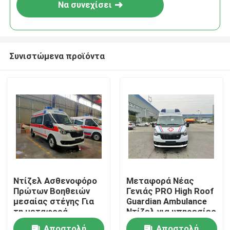
Να συνεχίσει
Συνιστώμενα προϊόντα
Σπίτι
Ντίζελ Ασθενοφόρο
Μεταφορά Νέας
Πρώτων Βοηθειών
Γενιάς PRO High Roof
Προϊόντα
μεσαίας στέγης Για
Guardian Ambulance
τη μεταφορά
Ντίζελ για υπηρεσίες
ασθενών σε
ασθενοφόρου για
Περίπου εμείς
Αποστολή
Αποστολή