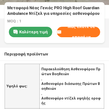
Μεταφορά Νέας Γενιάς PRO High Roof Guardian
Ambulance Ντίζελ για υπηρεσίες ασθενοφόρου
για ιατρικές ανάγκες
MOQ：1
Μας ελάτε σε
Καλύτερη τιμή
επαφή με
Περιγραφή προϊόντων
Παρακολούθηση Ασθενοφόρου Πρ
ώτων Βοηθειών
,
Ασθενοφόρο διάσωσης Πρώτων Β
Υψηλό φως:
οηθειών
,
Ασθενοφόρο ντίζελ υψηλής οροφ
ής