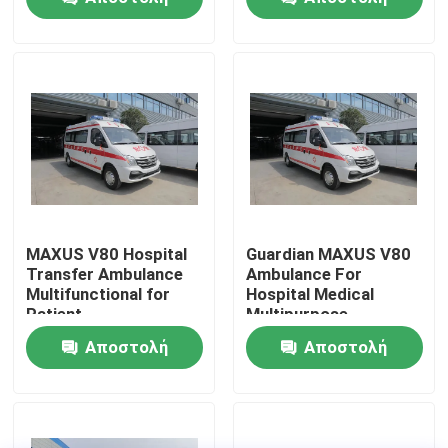
νοσοκομείο
ιατρικές ανάγκες
ερώτησης
ερώτησης
Γύρος εργοστασίων
Ποιοτικός έλεγχος
Μας ελάτε σε επαφή με
Ζητήστε ένα απόσπασμα
MAXUS V80 Hospital
Guardian MAXUS V80
Transfer Ambulance
Ambulance For
Multifunctional for
Hospital Medical
Πυροσβεστικό όχημα έκτακτης ανάγκης διάσωσης
Patient
Multipurpose
Αποστολή
Αποστολή
Πυροσβεστικό όχημα αφρού
ερώτησης
ερώτησης
Πυροσβεστικό όχημα ξηρής σκόνης