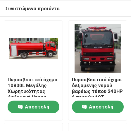
Συνιστώμενα προϊόντα
Πυροσβεστικό όχημα
Πυροσβεστικό όχημα
10800L Μεγάλης
δεξαμενής νερού
Χωρητικότητας
βαρέως τύπου 240HP
Σπίτι
Δεξαμενή Νερού
6 τροχών 10Τ
177KW 6 Τροχοί για
Κόκκινο χρώμα
Αποστολή
Αποστολή
την Πυροσβεστική
Προϊόντα
ερώτησης
ερώτησης
Περίπου εμείς