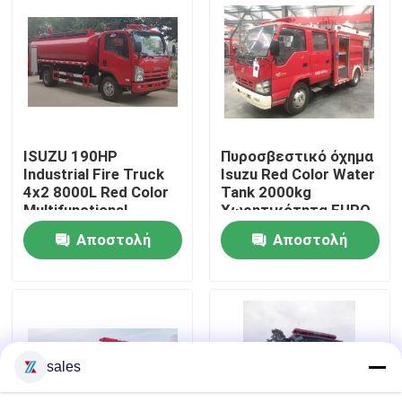
Γύρος εργοστασίων
Ποιοτικός έλεγχος
ISUZU 190HP
Πυροσβεστικό όχημα
Μας ελάτε σε επαφή με
Industrial Fire Truck
Isuzu Red Color Water
4x2 8000L Red Color
Tank 2000kg
Multifunctional
Χωρητικότητα EURO
Ζητήστε ένα απόσπασμα
6
Αποστολή
Αποστολή
ερώτησης
ερώτησης
Πυροσβεστικό όχημα έκτακτης ανάγκης διάσωσης
Πυροσβεστικό όχημα αφρού
sales
Πυροσβεστικό όχημα ξηρής σκόνης