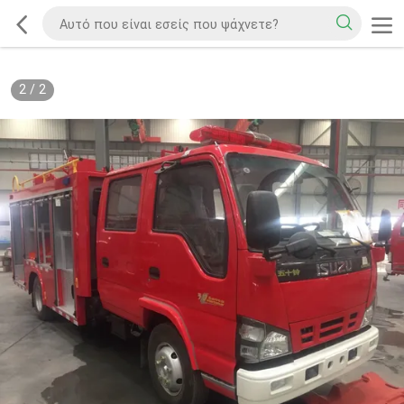
2
/
2