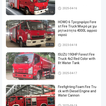
Δασοπυροσβεστικό όχημα
2025-04-16
02:56
HOWO 6 Τροχοφόρο Fore
st Fire Truck Μικρό με χω
ρητικότητα 4000L αφρού
νερού
Δασοπυροσβεστικό όχημα
01:06
2023-04-18
ISUZU 190HP Forest Fire
Truck 4x2 Red Color with
8t Water Tank
Δασοπυροσβεστικό όχημα
2025-04-17
00:53
Firefighting Foam Fire Tru
ck with Diesel Engine and
Water Cannon
Πυροσβεστικό όχημα αφρού
2025-09-19