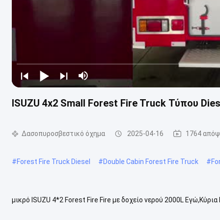
ISUZU 4x2 Small Forest Fire Truck Τύπου Di
Δασοπυροσβεστικό όχημα
2025-04-16
1764 απόψ
#
Forest Fire Truck Diesel
#
Double Cabin Forest Fire Truck
#
Fo
μικρό ISUZU 4*2 Forest Fire Fire με δοχείο νερού 2000L Εγώ,Κύ
όχημα δεξαμενής νερού ISUZU Μοντέλο WHG5070GXFSG20/WVIA Π