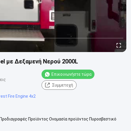
esel με Δεξαμενή Νερού 2000L
Επικοινωνήστε τώρα
εις
Συμμετοχή
rest Fire Engine 4x2
ρια Προδιαγραφές Προϊόντος Ονομασία προϊόντος Πυροσβεστικό
αράμετροι πλαισίου Μοντ...
Δείτε περισσότερων