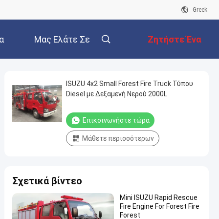
Greek
α
Μας Ελάτε Σε
Ζητήστε Ένα
Επαφή Με
Απόσπασμα
ISUZU 4x2 Small Forest Fire Truck Τύπου
Diesel με Δεξαμενή Νερού 2000L
Επικοινωνήστε τώρα
Μάθετε περισσότερων
Σχετικά βίντεο
Mini ISUZU Rapid Rescue
Fire Engine For Forest Fire
Forest