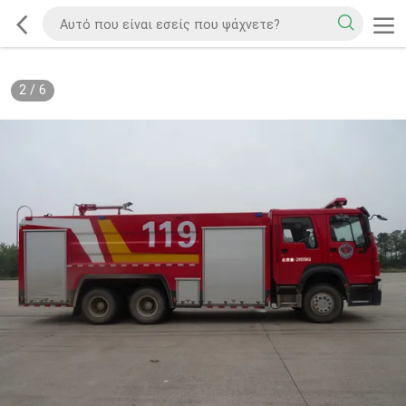
2
/
6