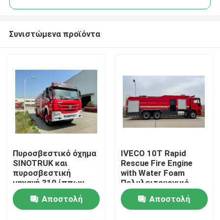
Συνιστώμενα προϊόντα
Πυροσβεστικό όχημα
IVECO 10T Rapid
Σπίτι
SINOTRUK και
Rescue Fire Engine
πυροσβεστική
with Water Foam
μηχανή 310 ίππων
Πολυλειτουργικό
Προϊόντα
4x2 Τύπος 8 Τόνων
Αποστολή
Αποστολή
Χωρητικότητα αφρού
Περίπου εμείς
ερώτησης
ερώτησης