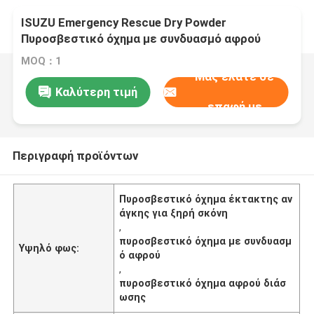
ISUZU Emergency Rescue Dry Powder
Πυροσβεστικό όχημα με συνδυασμό αφρού
MOQ：1
Μας ελάτε σε
Καλύτερη τιμή
επαφή με
Περιγραφή προϊόντων
Πυροσβεστικό όχημα έκτακτης αν
άγκης για ξηρή σκόνη
,
πυροσβεστικό όχημα με συνδυασμ
Υψηλό φως:
ό αφρού
,
πυροσβεστικό όχημα αφρού διάσ
ωσης