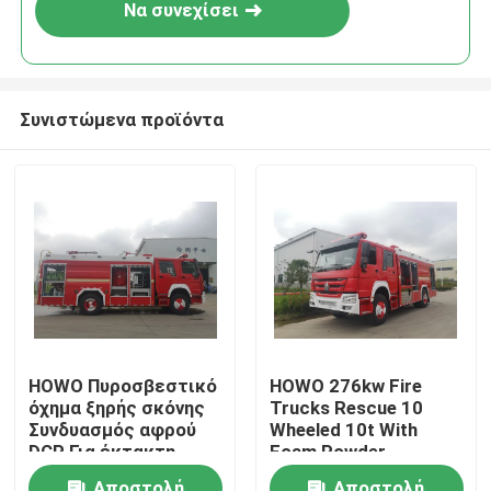
Να συνεχίσει
Συνιστώμενα προϊόντα
Σπίτι
HOWO Πυροσβεστικό
HOWO 276kw Fire
όχημα ξηρής σκόνης
Trucks Rescue 10
Προϊόντα
Συνδυασμός αφρού
Wheeled 10t With
DCP Για έκτακτη
Foam Powder
διάσωση
Combination
Περίπου εμείς
Αποστολή
Αποστολή