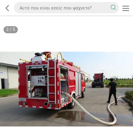
2
/
5