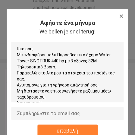
road,Shamao Street ,Economic
and technological development
zone(Hannan District),Wuhan
Αφήστε ένα μήνυμα
city,Hubei province,China ,Κίνα
5.0
We bellen je snel terug!
Ελεγχμένος προμηθευτής
Δείτε περισσότερων
Αποκτήστε την καλύτερη τιμή για
Πυροσβεστικό όχημα Water
Tower SINOTRUK 440 hp με 3
άξονες 32M Τηλεσκοπικό
Boom
υποβολή