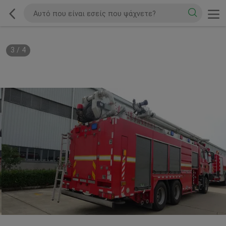
3
/
4