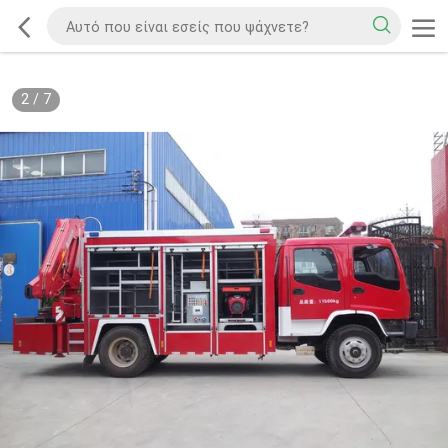
2
/
7