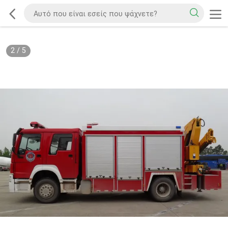
2
/
5