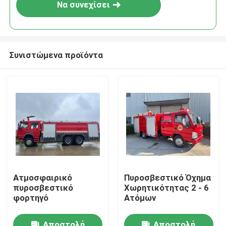
Να συνεχίσει
Συνιστώμενα προϊόντα
Σπίτι
Ατμοσφαιρικό
Πυροσβεστικό Όχημα
πυροσβεστικό
Χωρητικότητας 2 - 6
Προϊόντα
φορτηγό
Ατόμων
Περίπου εμείς
Αποστολή
Αποστολή